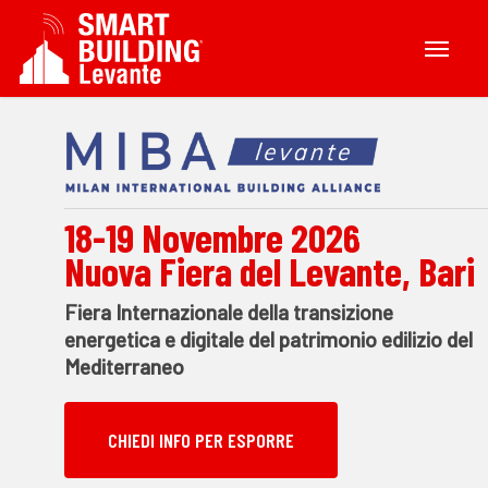
Skip
Menu
to
main
content
18-19 Novembre 2026
Nuova Fiera del Levante, Bari
Fiera Internazionale della transizione
energetica e digitale del patrimonio edilizio del
Mediterraneo
CHIEDI INFO PER ESPORRE